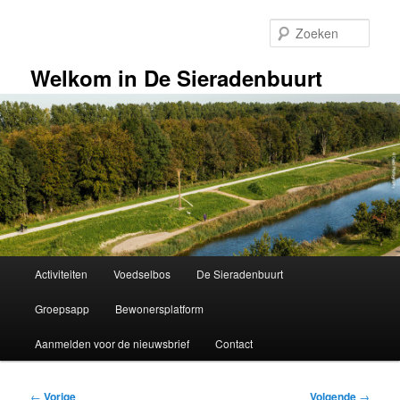
Spring
naar
Zoek
de
primaire
Welkom in De Sieradenbuurt
inhoud
Hoofdmenu
Activiteiten
Voedselbos
De Sieradenbuurt
Groepsapp
Bewonersplatform
Aanmelden voor de nieuwsbrief
Contact
Bericht
←
Vorige
Volgende
→