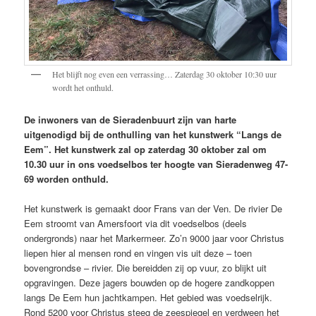
Het blijft nog even een verrassing… Zaterdag 30 oktober 10:30 uur
wordt het onthuld.
De inwoners van de Sieradenbuurt zijn van harte
uitgenodigd bij de onthulling van het kunstwerk “Langs de
Eem”. Het kunstwerk zal op zaterdag 30 oktober zal om
10.30 uur in ons voedselbos ter hoogte van Sieradenweg 47-
69 worden onthuld.
Het kunstwerk is gemaakt door Frans van der Ven. De rivier De
Eem stroomt van Amersfoort via dit voedselbos (deels
ondergronds) naar het Markermeer. Zo’n 9000 jaar voor Christus
liepen hier al mensen rond en vingen vis uit deze – toen
bovengrondse – rivier. Die bereidden zij op vuur, zo blijkt uit
opgravingen. Deze jagers bouwden op de hogere zandkoppen
langs De Eem hun jachtkampen. Het gebied was voedselrijk.
Rond 5200 voor Christus steeg de zeespiegel en verdween het