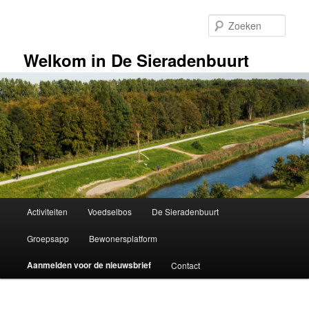
Spring
naar
Zoek
de
primaire
Welkom in De Sieradenbuurt
inhoud
Hoofdmenu
Activiteiten
Voedselbos
De Sieradenbuurt
Groepsapp
Bewonersplatform
Aanmelden voor de nieuwsbrief
Contact