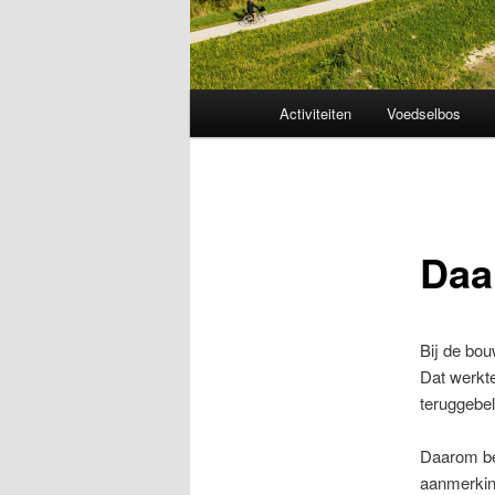
Hoofdmenu
Activiteiten
Voedselbos
Daa
Bij de bou
Dat werkte
teruggebel
Daarom bes
aanmerkin