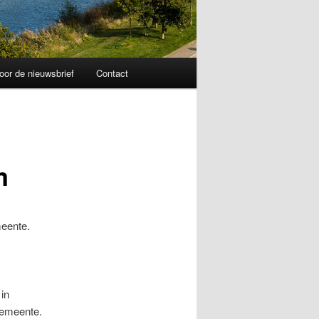
or de nieuwsbrief
Contact
m
meente.
in
gemeente.