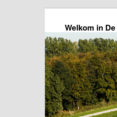
Spring
naar
de
Welkom in De
primaire
inhoud