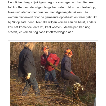
Een flinke ploeg vrijwilligers begon vanmorgen om half tien met
het knotten van de wilgen langs het water. Het schoot lekker op,
twee uur later lag het gras vol met afgezaagde takken. Die
worden binnenkort door de gemeente opgehaald en weer gebruikt
bij Vindplaats Zenit. Niet alle wilgen komen aan de beurt, anders
zou het komende lente vrij kaal worden. Meehelpen kan nog
steeds, er komen nog twee knotzaterdagen aan.