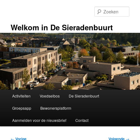
Spring
naar
Zoek
de
primaire
Welkom in De Sieradenbuurt
inhoud
Hoofdmenu
Activiteiten
Voedselbos
De Sieradenbuurt
Groepsapp
Bewonersplatform
Aanmelden voor de nieuwsbrief
Contact
Bericht
←
Vorige
Volgende
→