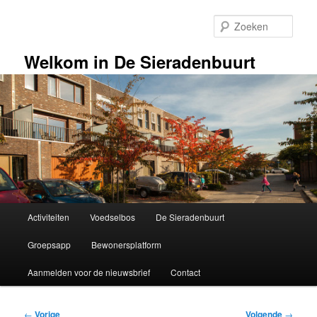
Spring
naar
Zoek
de
primaire
Welkom in De Sieradenbuurt
inhoud
Hoofdmenu
Activiteiten
Voedselbos
De Sieradenbuurt
Groepsapp
Bewonersplatform
Aanmelden voor de nieuwsbrief
Contact
Bericht
←
Vorige
Volgende
→