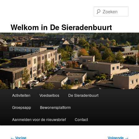
Spring
naar
Zoek
de
primaire
Welkom in De Sieradenbuurt
inhoud
Hoofdmenu
Activiteiten
Voedselbos
De Sieradenbuurt
Groepsapp
Bewonersplatform
Aanmelden voor de nieuwsbrief
Contact
Bericht
←
Vorige
Volgende
→