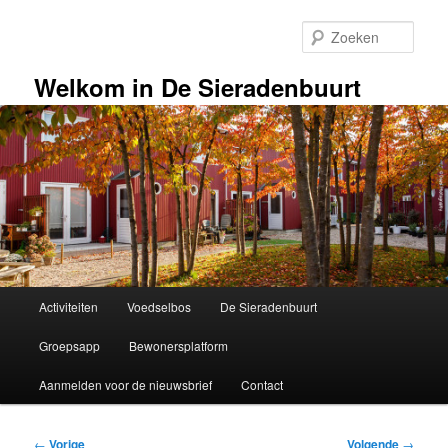
Spring
naar
Zoek
de
primaire
Welkom in De Sieradenbuurt
inhoud
Hoofdmenu
Activiteiten
Voedselbos
De Sieradenbuurt
Groepsapp
Bewonersplatform
Aanmelden voor de nieuwsbrief
Contact
Bericht
←
Vorige
Volgende
→