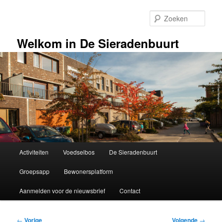
Spring
naar
Zoek
de
primaire
Welkom in De Sieradenbuurt
inhoud
Hoofdmenu
Activiteiten
Voedselbos
De Sieradenbuurt
Groepsapp
Bewonersplatform
Aanmelden voor de nieuwsbrief
Contact
Bericht
←
Vorige
Volgende
→