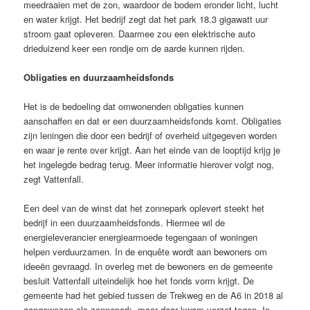
meedraaien met de zon, waardoor de bodem eronder licht, lucht
en water krijgt. Het bedrijf zegt dat het park 18.3 gigawatt uur
stroom gaat opleveren. Daarmee zou een elektrische auto
drieduizend keer een rondje om de aarde kunnen rijden.
Obligaties en duurzaamheidsfonds
Het is de bedoeling dat omwonenden obligaties kunnen
aanschaffen en dat er een duurzaamheidsfonds komt. Obligaties
zijn leningen die door een bedrijf of overheid uitgegeven worden
en waar je rente over krijgt. Aan het einde van de looptijd krijg je
het ingelegde bedrag terug. Meer informatie hierover volgt nog,
zegt Vattenfall.
Een deel van de winst dat het zonnepark oplevert steekt het
bedrijf in een duurzaamheidsfonds. Hiermee wil de
energieleverancier energiearmoede tegengaan of woningen
helpen verduurzamen. In de enquête wordt aan bewoners om
ideeën gevraagd. In overleg met de bewoners en de gemeente
besluit Vattenfall uiteindelijk hoe het fonds vorm krijgt. De
gemeente had het gebied tussen de Trekweg en de A6 in 2018 al
aangewezen als zonnepark, maar daar kwam verzet tegen. In