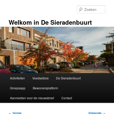
Spring
naar
Zoek
de
primaire
Welkom in De Sieradenbuurt
inhoud
Hoofdmenu
Activiteiten
Voedselbos
De Sieradenbuurt
Groepsapp
Bewonersplatform
Aanmelden voor de nieuwsbrief
Contact
Bericht
←
Vorige
Volgende
→