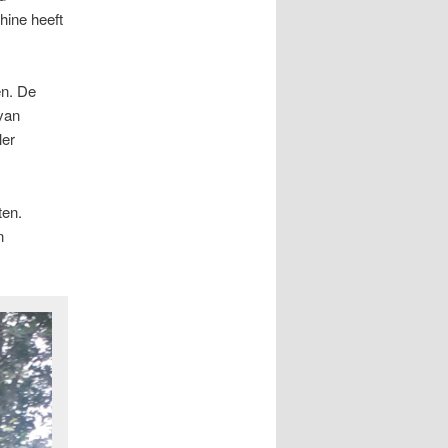
hine heeft
en. De
van
ler
ten.
n