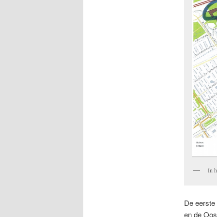
In h
De eerste 
en de Oost