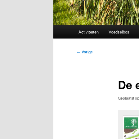
Hoofdmenu
Activiteiten
Voedselbos
Bericht
←
Vorige
navigatie
De 
Geplaatst o