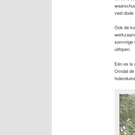
waarschuwt
veel dode 
Ook de ko
werkzaamh
sommige vl
uitlopen.
Eén es is 
Omdat de 
holenduive