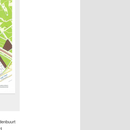
denbuurt
d