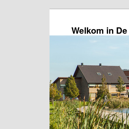
Spring
naar
de
Welkom in De
primaire
inhoud