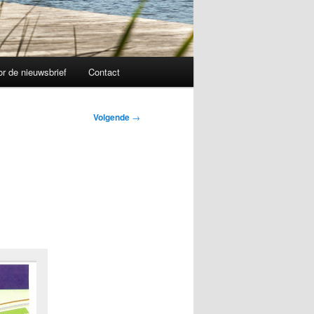
r de nieuwsbrief
Contact
Volgende
→