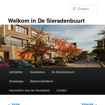
Spring
naar
Zoek
de
primaire
Welkom in De Sieradenbuurt
inhoud
Hoofdmenu
Activiteiten
Voedselbos
De Sieradenbuurt
Groepsapp
Bewonersplatform
Aanmelden voor de nieuwsbrief
Contact
Bericht
←
Vorige
Volgende
→