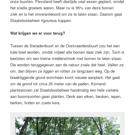
onze buurten. Flevoland heeft destijds veel essen geplant, omdat
het snelle groeiers waren. Maar nu is 95% van deze bomen
ziek en is het onverantwoord om ze te laten staan. Daarom gaat
Staatsbosbeheer rigoureus kappen.
Wat krijgen we er voor terug?
Tussen de Sieradenbuurt en de Oostvaardersbuurt zou het een
kale boel worden, omdat vrijwel alle bomen daar ziek zijn. Toch is
besloten om een kleine middenstrook met bomen te laten staan.
Die worden teruggegeven aan de natuur zoals dat heet. Vallen ze
om, dan blijven ze liggen en rotten ze langzaam weg. Op de
braakliggende grond eromheen komt nieuwe aanplant. Het gaat
om de grond tot circa 25 meter van de paden. Komend
plantseizoen zal Staatsbosbeheer handmatig een hele variatie
aan boomsoorten gaan planten. Denk aan eiken, beuken, iepen,
berken, linden en zoete kers.