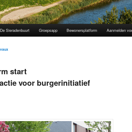
De Sieradenbuurt
Groepsapp
Bewonersplatform
Aanmelden voo
evaux
m start
tie voor burgerinitiatief