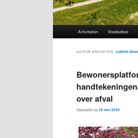
Hoofdmenu
Activiteiten
Voedselbos
Juliette des
AUTEUR ARCHIEVEN:
Bewonersplatfor
handtekeningenac
over afval
Geplaatst op
19 mei 2020