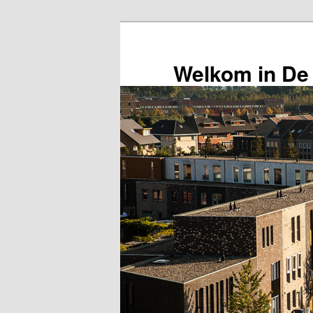
Spring
naar
de
Welkom in De
primaire
inhoud