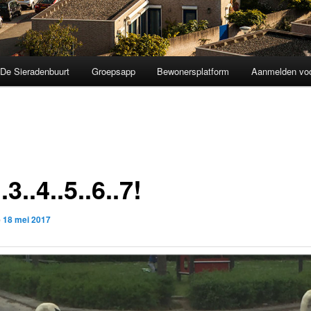
De Sieradenbuurt
Groepsapp
Bewonersplatform
Aanmelden voo
.3..4..5..6..7!
p
18 mei 2017