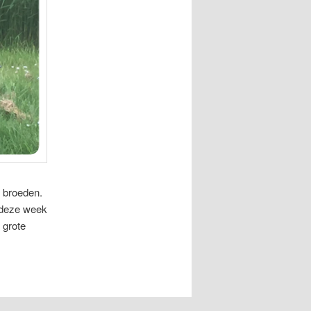
e broeden.
n deze week
 grote