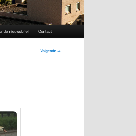
r de nieuwsbrief
Contact
Volgende
→