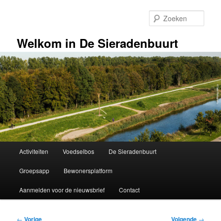
Spring
naar
Zoek
de
primaire
Welkom in De Sieradenbuurt
inhoud
Hoofdmenu
Activiteiten
Voedselbos
De Sieradenbuurt
Groepsapp
Bewonersplatform
Aanmelden voor de nieuwsbrief
Contact
Bericht
←
Vorige
Volgende
→