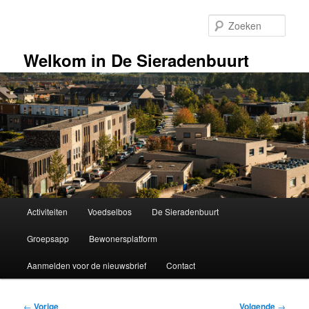
Spring
naar
Zoek
de
primaire
Welkom in De Sieradenbuurt
inhoud
Hoofdmenu
Activiteiten
Voedselbos
De Sieradenbuurt
Groepsapp
Bewonersplatform
Aanmelden voor de nieuwsbrief
Contact
Bericht
←
Vorige
Volgende
→