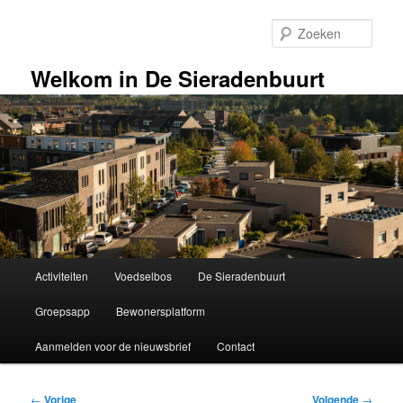
Spring
naar
Zoek
de
primaire
Welkom in De Sieradenbuurt
inhoud
Hoofdmenu
Activiteiten
Voedselbos
De Sieradenbuurt
Groepsapp
Bewonersplatform
Aanmelden voor de nieuwsbrief
Contact
Bericht
←
Vorige
Volgende
→