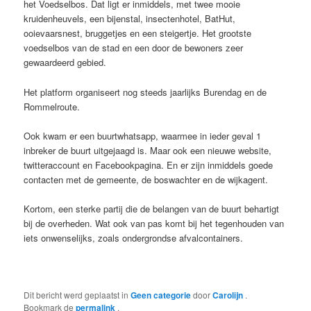
het Voedselbos. Dat ligt er inmiddels, met twee mooie
kruidenheuvels, een bijenstal, insectenhotel, BatHut,
ooievaarsnest, bruggetjes en een steigertje. Het grootste
voedselbos van de stad en een door de bewoners zeer
gewaardeerd gebied.
Het platform organiseert nog steeds jaarlijks Burendag en de
Rommelroute.
Ook kwam er een buurtwhatsapp, waarmee in ieder geval 1
inbreker de buurt uitgejaagd is. Maar ook een nieuwe website,
twitteraccount en Facebookpagina. En er zijn inmiddels goede
contacten met de gemeente, de boswachter en de wijkagent.
Kortom, een sterke partij die de belangen van de buurt behartigt
bij de overheden. Wat ook van pas komt bij het tegenhouden van
iets onwenselijks, zoals ondergrondse afvalcontainers.
Dit bericht werd geplaatst in
Geen categorie
door
Carolijn
.
Bookmark de
permalink
.