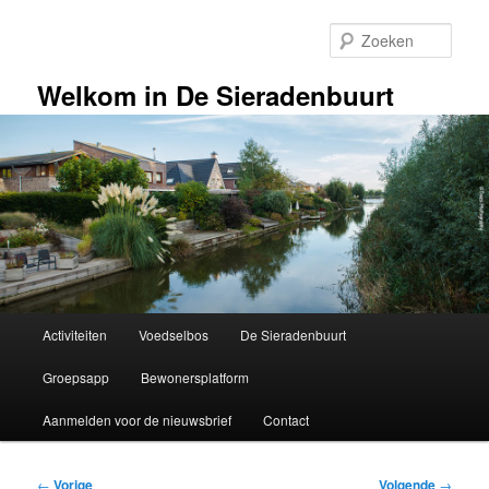
Spring
naar
Zoek
de
primaire
Welkom in De Sieradenbuurt
inhoud
Hoofdmenu
Activiteiten
Voedselbos
De Sieradenbuurt
Groepsapp
Bewonersplatform
Aanmelden voor de nieuwsbrief
Contact
Bericht
←
Vorige
Volgende
→