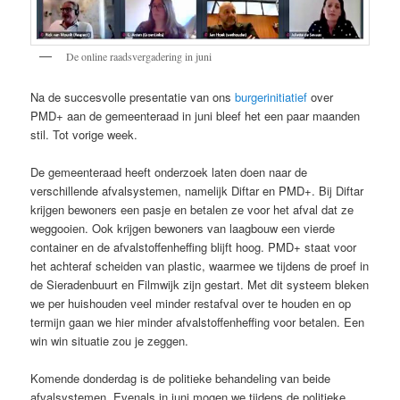
De online raadsvergadering in juni
Na de succesvolle presentatie van ons
burgerinitiatief
over
PMD+ aan de gemeenteraad in juni bleef het een paar maanden
stil. Tot vorige week.
De gemeenteraad heeft onderzoek laten doen naar de
verschillende afvalsystemen, namelijk Diftar en PMD+. Bij Diftar
krijgen bewoners een pasje en betalen ze voor het afval dat ze
weggooien. Ook krijgen bewoners van laagbouw een vierde
container en de afvalstoffenheffing blijft hoog. PMD+ staat voor
het achteraf scheiden van plastic, waarmee we tijdens de proef in
de Sieradenbuurt en Filmwijk zijn gestart. Met dit systeem bleken
we per huishouden veel minder restafval over te houden en op
termijn gaan we hier minder afvalstoffenheffing voor betalen. Een
win win situatie zou je zeggen.
Komende donderdag is de politieke behandeling van beide
afvalsystemen. Evenals in juni mogen we tijdens de politieke