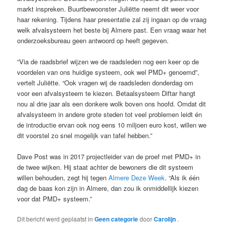
markt inspreken. Buurtbewoonster Juliëtte neemt dit weer voor
haar rekening. Tijdens haar presentatie zal zij ingaan op de vraag
welk afvalsysteem het beste bij Almere past. Een vraag waar het
onderzoeksbureau geen antwoord op heeft gegeven.
“Via de raadsbrief wijzen we de raadsleden nog een keer op de
voordelen van ons huidige systeem, ook wel PMD+ genoemd”,
vertelt Juliëtte. “Ook vragen wij de raadsleden donderdag om
voor een afvalsysteem te kiezen. Betaalsysteem Diftar hangt
nou al drie jaar als een donkere wolk boven ons hoofd. Omdat dit
afvalsysteem in andere grote steden tot veel problemen leidt én
de introductie ervan ook nog eens 10 miljoen euro kost, willen we
dit voorstel zo snel mogelijk van tafel hebben.”
Dave Post was in 2017 projectleider van de proef met PMD+ in
de twee wijken. Hij staat achter de bewoners die dit systeem
willen behouden, zegt hij tegen
Almere Deze Week
. “Als ik één
dag de baas kon zijn in Almere, dan zou ik onmiddellijk kiezen
voor dat PMD+ systeem.”
Dit bericht werd geplaatst in
Geen categorie
door
Carolijn
.