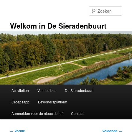
Spring
naar
Zoek
de
primaire
Welkom in De Sieradenbuurt
inhoud
Hoofdmenu
Activiteiten
Voedselbos
De Sieradenbuurt
Groepsapp
Bewonersplatform
Aanmelden voor de nieuwsbrief
Contact
Bericht
←
Vorige
Volgende
→