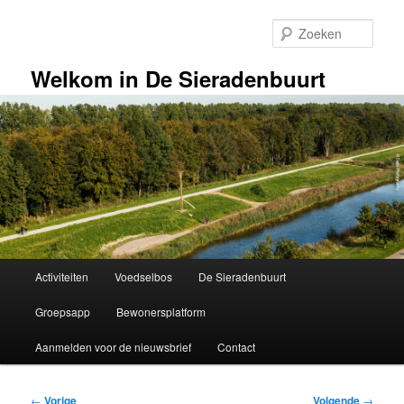
Spring
naar
Zoek
de
primaire
Welkom in De Sieradenbuurt
inhoud
Hoofdmenu
Activiteiten
Voedselbos
De Sieradenbuurt
Groepsapp
Bewonersplatform
Aanmelden voor de nieuwsbrief
Contact
Bericht
←
Vorige
Volgende
→