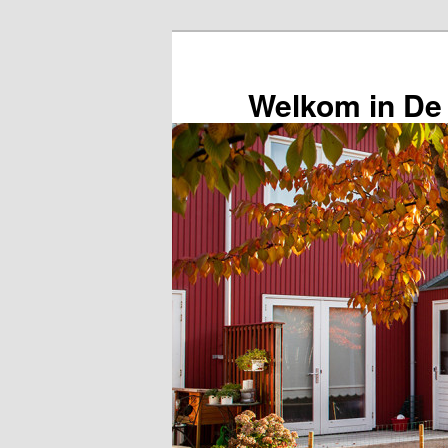
Spring
naar
de
Welkom in De
primaire
inhoud