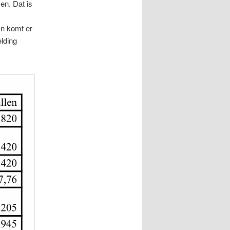
en. Dat is
jn komt er
lding