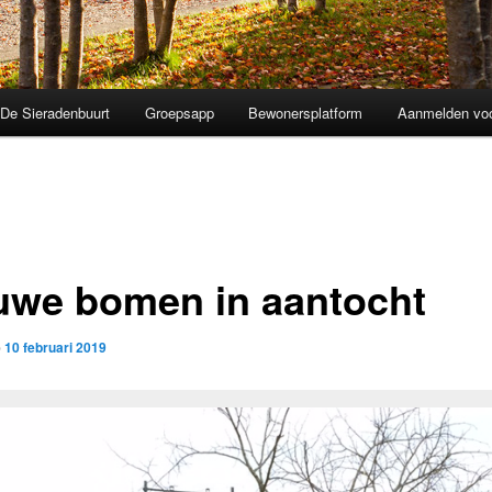
De Sieradenbuurt
Groepsapp
Bewonersplatform
Aanmelden voo
uwe bomen in aantocht
p
10 februari 2019