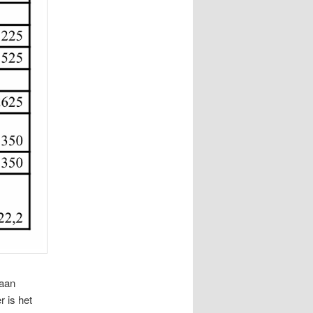
laan
 is het