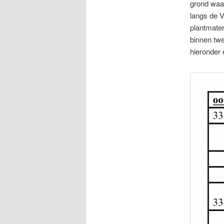
grond waar
langs de V
plantmater
binnen twe
hieronder 