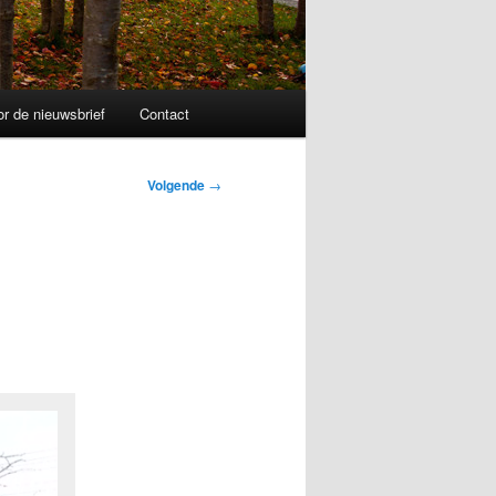
r de nieuwsbrief
Contact
Volgende
→