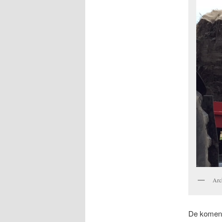
Arc
De komend