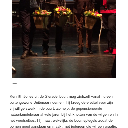
Kennith Jones uit de Sieradenbuurt mag zichzelf vanaf nu een
buitengewone Buitenaar noemen. Hij kreeg de eretitel voor zijn
vrijwilligerswerk in de buurt. Zo helpt de gepensioneerde
natuurkundeleraar al vele jaren bij het knotten van de wilgen en in
het voedselbos. Hij maait wekelijks de boomspiegels zodat de
bomen goed aanslaan en maakt met iedereen die wil een praatje.