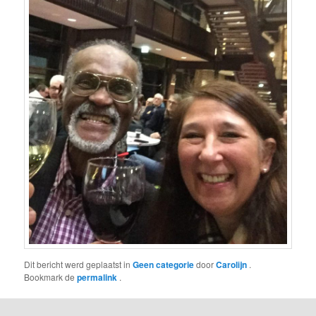
Dit bericht werd geplaatst in
Geen categorie
door
Carolijn
.
Bookmark de
permalink
.