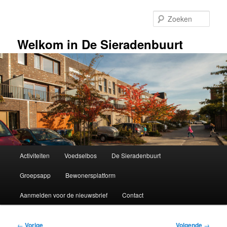
Spring
naar
Zoek
de
primaire
Welkom in De Sieradenbuurt
inhoud
Hoofdmenu
Activiteiten
Voedselbos
De Sieradenbuurt
Groepsapp
Bewonersplatform
Aanmelden voor de nieuwsbrief
Contact
Bericht
←
Vorige
Volgende
→