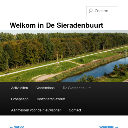
Spring
naar
Zoek
de
primaire
Welkom in De Sieradenbuurt
inhoud
Hoofdmenu
Activiteiten
Voedselbos
De Sieradenbuurt
Groepsapp
Bewonersplatform
Aanmelden voor de nieuwsbrief
Contact
Bericht
←
Vorige
Volgende
→