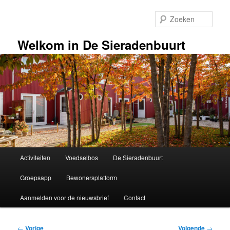
Spring
naar
Zoek
de
primaire
Welkom in De Sieradenbuurt
inhoud
Hoofdmenu
Activiteiten
Voedselbos
De Sieradenbuurt
Groepsapp
Bewonersplatform
Aanmelden voor de nieuwsbrief
Contact
Bericht
←
Vorige
Volgende
→