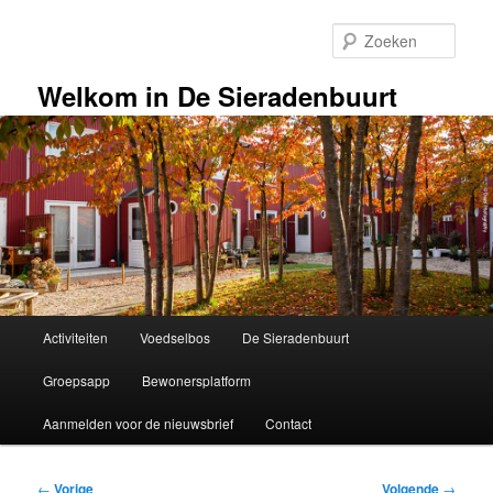
Spring
naar
Zoek
de
primaire
Welkom in De Sieradenbuurt
inhoud
Hoofdmenu
Activiteiten
Voedselbos
De Sieradenbuurt
Groepsapp
Bewonersplatform
Aanmelden voor de nieuwsbrief
Contact
Bericht
←
Vorige
Volgende
→