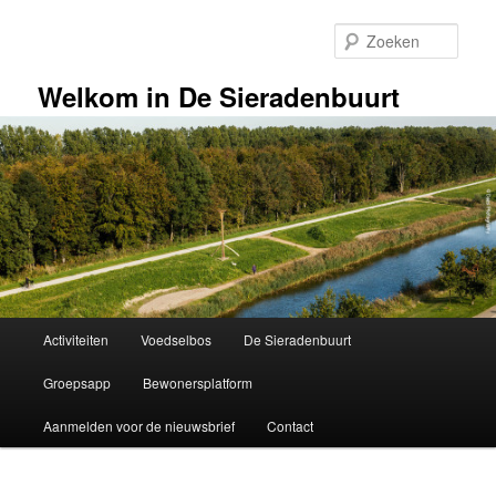
Spring
naar
Zoek
de
primaire
Welkom in De Sieradenbuurt
inhoud
Hoofdmenu
Activiteiten
Voedselbos
De Sieradenbuurt
Groepsapp
Bewonersplatform
Aanmelden voor de nieuwsbrief
Contact
Bericht